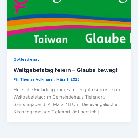
Gottesdienst
Weltgebetstag feiern – Glaube bewegt
Pfr. Thomas Volkmann
/
März 1, 2023
Herzliche Einladung zum Familiengottesdienst zum
Weltgebetstag: im Gemeindehaus Tiefenort,
Samstagabend, 4. März, 18 Uhr. Die evangelische
Kirchengemeinde Tiefenort lädt herzlich […]