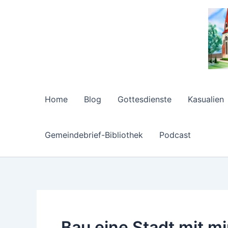
Zum
Inhalt
springen
Home
Blog
Gottesdienste
Kasualien
Gemeindebrief-Bibliothek
Podcast
Bau eine Stadt mit mi