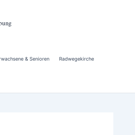
ebung
rwachsene & Senioren
Radwegekirche