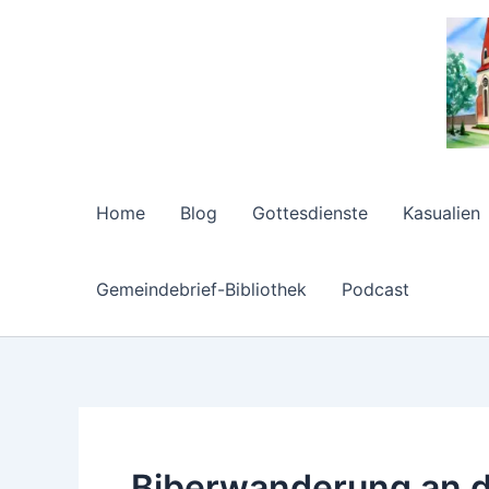
Zum
Inhalt
springen
Home
Blog
Gottesdienste
Kasualien
Gemeindebrief-Bibliothek
Podcast
Biberwanderung an d