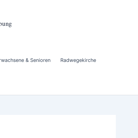
ebung
rwachsene & Senioren
Radwegekirche