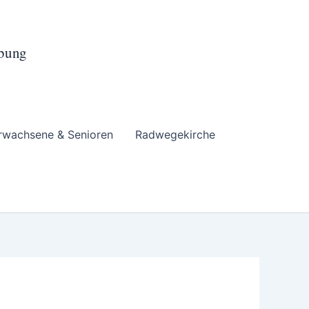
ebung
rwachsene & Senioren
Radwegekirche