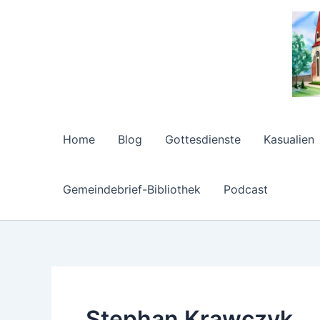
Zum
Inhalt
springen
Home
Blog
Gottesdienste
Kasualien
Gemeindebrief-Bibliothek
Podcast
Stephan Krawczyk