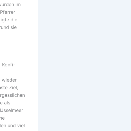
 wurden im
Pfarrer
igte die
rund sie
 Konfi-
t wieder
te Ziel,
rgesslichen
e als
IJsselmeer
ine
den und viel