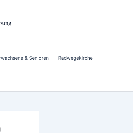
ebung
rwachsene & Senioren
Radwegekirche
m