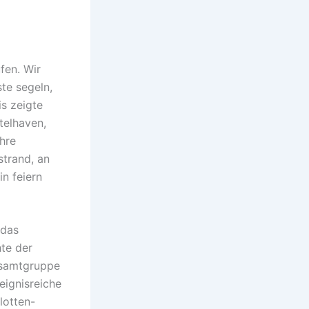
fen. Wir
te segeln,
s zeigte
ntelhaven,
hre
strand, an
n feiern
 das
te der
Gesamtgruppe
eignisreiche
lotten-