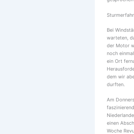
Sturmerfah
Bei Windstä
warteten, d
der Motor w
noch einmal,
ein Ort fer
Herausforde
dem wir abe
durften.
Am Donnerst
faszinieren
Niederlande
einen Absch
Woche Revue