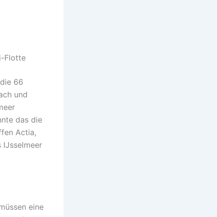
-Flotte
 die 66
ach und
lmeer
nnte das die
fen Actia,
s IJsselmeer
 müssen eine