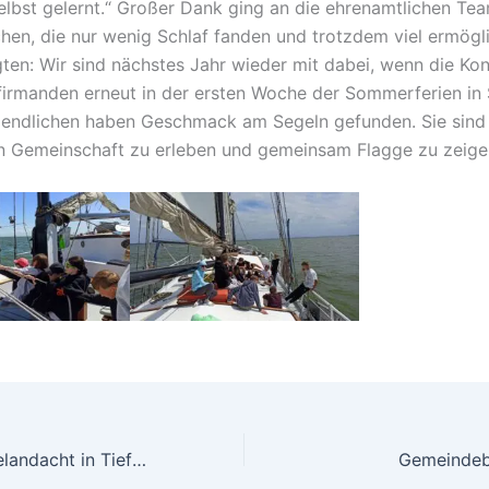
elbst gelernt.“ Großer Dank ging an die ehrenamtlichen Te
hen, die nur wenig Schlaf fanden und trotzdem viel ermögl
gten: Wir sind nächstes Jahr wieder mit dabei, wenn die Konf
irmanden erneut in der ersten Woche der Sommerferien in S
endlichen haben Geschmack am Segeln gefunden. Sie sind 
n Gemeinschaft zu erleben und gemeinsam Flagge zu zeige
Einzigartige Orgelandacht in Tiefenort: Matthias Theuerkauf entführt in den Dschungel der Klänge
Gemeindeb