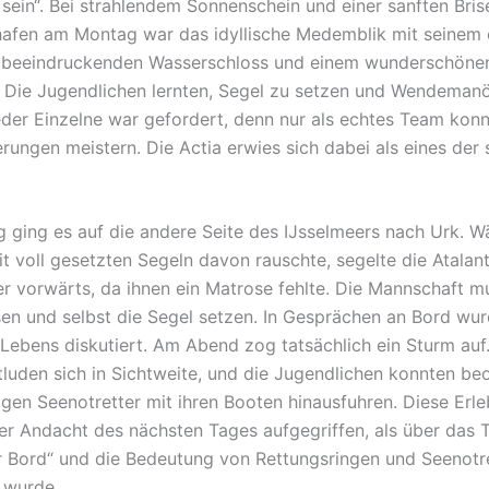
sein“. Bei strahlendem Sonnenschein und einer sanften Bris
elhafen am Montag war das idyllische Medemblik mit seinem
 beeindruckenden Wasserschloss und einem wunderschöne
 Die Jugendlichen lernten, Segel zu setzen und Wendeman
eder Einzelne war gefordert, denn nur als echtes Team konn
rungen meistern. Die Actia erwies sich dabei als eines der 
 ging es auf die andere Seite des IJsselmeers nach Urk. W
it voll gesetzten Segeln davon rauschte, segelte die Atalan
r vorwärts, da ihnen ein Matrose fehlte. Die Mannschaft m
sen und selbst die Segel setzen. In Gesprächen an Bord wur
Lebens diskutiert. Am Abend zog tatsächlich ein Sturm auf
tluden sich in Sichtweite, und die Jugendlichen konnten be
igen Seenotretter mit ihren Booten hinausfuhren. Diese Erle
er Andacht des nächsten Tages aufgegriffen, als über das
 Bord“ und die Bedeutung von Rettungsringen und Seenotr
 wurde.