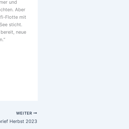
amer und
ichten. Aber
i-Flotte mit
ee sticht.
bereit, neue
n.“
WEITER
rief Herbst 2023