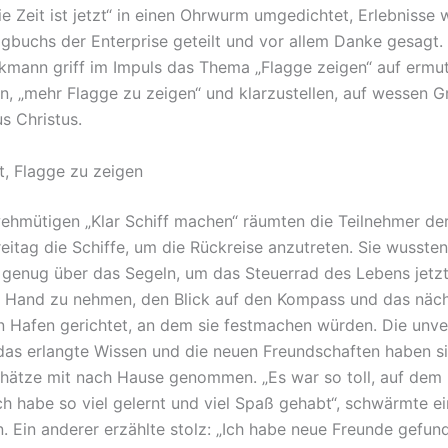
ie Zeit ist jetzt“ in einen Ohrwurm umgedichtet, Erlebnisse
ogbuchs der Enterprise geteilt und vor allem Danke gesagt. 
mann griff im Impuls das Thema „Flagge zeigen“ auf ermut
n, „mehr Flagge zu zeigen“ und klarzustellen, auf wessen G
s Christus.
t, Flagge zu zeigen
ehmütigen „Klar Schiff machen“ räumten die Teilnehmer der
reitag die Schiffe, um die Rückreise anzutreten. Sie wussten
e genug über das Segeln, um das Steuerrad des Lebens jetz
ie Hand zu nehmen, den Blick auf den Kompass und das nächs
n Hafen gerichtet, an dem sie festmachen würden. Die unve
 das erlangte Wissen und die neuen Freundschaften haben si
hätze mit nach Hause genommen. „Es war so toll, auf dem 
Ich habe so viel gelernt und viel Spaß gehabt“, schwärmte e
n. Ein anderer erzählte stolz: „Ich habe neue Freunde gefun