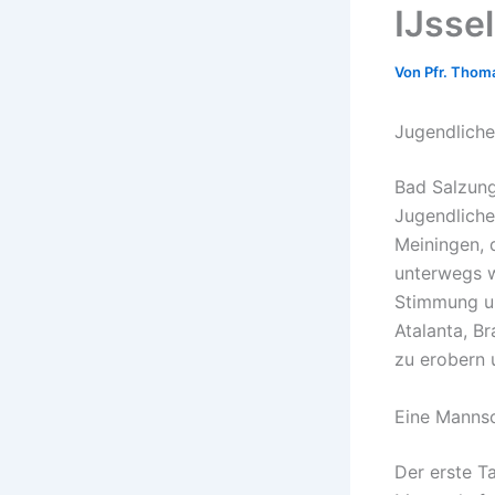
IJsse
Von
Pfr. Thom
Jugendliche
Bad Salzung
Jugendliche
Meiningen, 
unterwegs w
Stimmung un
Atalanta, B
zu erobern 
Eine Mannsc
Der erste T