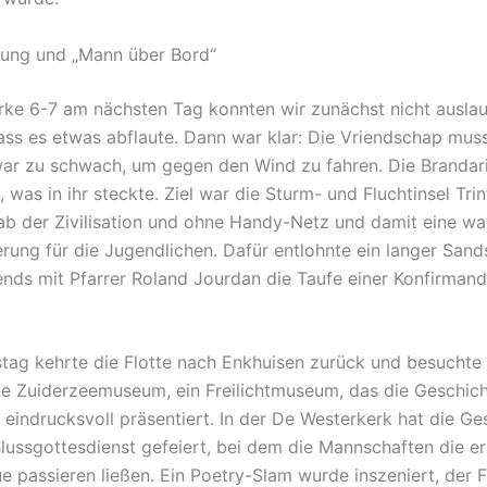
rung und „Mann über Bord“
rke 6-7 am nächsten Tag konnten wir zunächst nicht auslau
ass es etwas abflaute. Dann war klar: Die Vriendschap muss
ar zu schwach, um gegen den Wind zu fahren. Die Brandari
 was in ihr steckte. Ziel war die Sturm- und Fluchtinsel Tri
nab der Zivilisation und ohne Handy-Netz und damit eine wa
rung für die Jugendlichen. Dafür entlohnte ein langer Sand
nds mit Pfarrer Roland Jourdan die Taufe einer Konfirmandi
ag kehrte die Flotte nach Enkhuisen zurück und besuchte
de Zuiderzeemuseum, ein Freilichtmuseum, das die Geschich
 eindrucksvoll präsentiert. In der De Westerkerk hat die 
lussgottesdienst gefeiert, bei dem die Mannschaften die er
 passieren ließen. Ein Poetry-Slam wurde inszeniert, der F