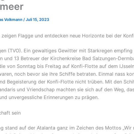
lmeer
as Volkmann
/
Juli 15, 2023
 zeigen Flagge und entdecken neue Horizonte bei der Konfi
en (TVO). Ein gewaltiges Gewitter mit Starkregen empfing
n und 13 Betreuer der Kirchenkreise Bad Salzungen-Dermb
die von Sonntag bis Freitag auf Konfi-Flotte auf dem IJsse
aren, noch bevor sie ihre Schiffe betraten. Einmal nass ko
d Begeisterung der Konfi-Flotte nicht trüben. Mit den Schif
randaris und Vriendschap machten sie sich auf den Weg, da
und unvergessliche Erinnerungen zu prägen.
haft sein
ag stand auf der Atalanta ganz im Zeichen des Mottos „Wir