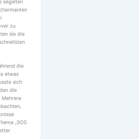
e segelten
 charmanten
n
över zu
ten sie die
schnellsten
ährend die
ta etwas
usste sich
den die
. Mehrere
obachten,
bnisse
 Thema „SOS
etter