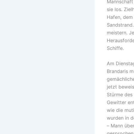
Mannschaft 
sie los. Zi
Hafen, dem
Sandstrand.
meistern. J
Herausforde
Schiffe.
Am Dienstag
Brandaris m
gemächliche
jetzt bewei
Stürme des 
Gewitter en
wie die mut
wurden in d
– Mann über
gesprochen