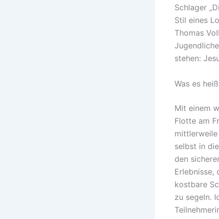
Schlager „D
Stil eines L
Thomas Volk
Jugendliche
stehen: Jesu
Was es heiß
Mit einem w
Flotte am F
mittlerweil
selbst in d
den sichere
Erlebnisse,
kostbare Sc
zu segeln. 
Teilnehmeri