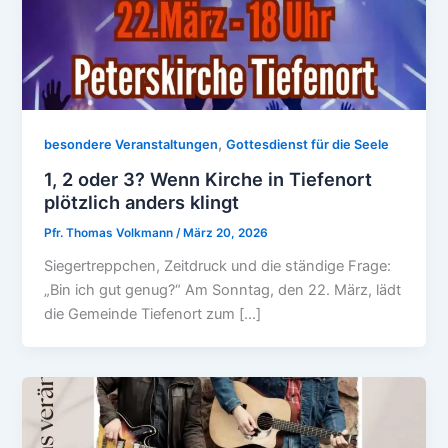
,
besondere Veranstaltungen
Gottesdienst für die Seele
1, 2 oder 3? Wenn Kirche in Tiefenort
plötzlich anders klingt
Pfr. Thomas Volkmann
/
März 20, 2026
Siegertreppchen, Zeitdruck und die ständige Frage:
„Bin ich gut genug?“ Am Sonntag, den 22. März, lädt
die Gemeinde Tiefenort zum […]